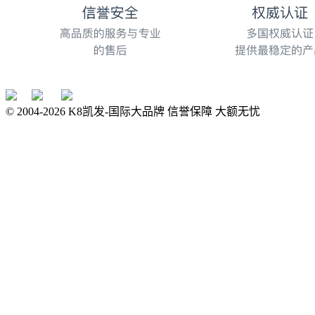
© 2004-
2026
K8凯发-国际大品牌 信誉保障 大额无忧