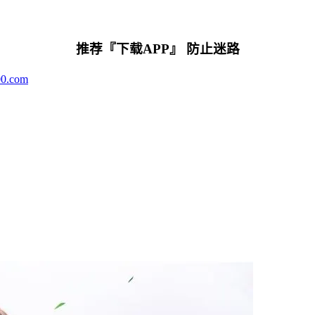
推荐『下载APP』 防止迷路
00.com