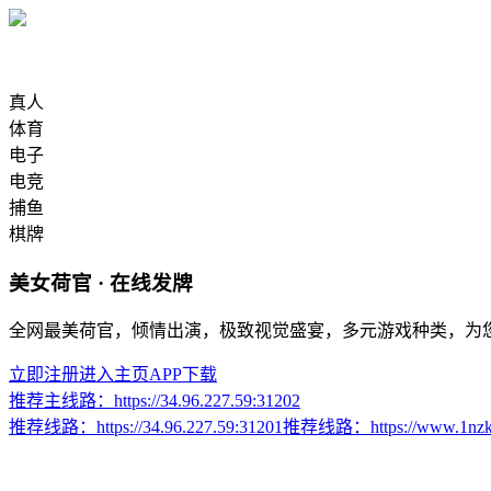
真人
体育
电子
电竞
捕鱼
棋牌
美女荷官 · 在线发牌
全网最美荷官，倾情出演，极致视觉盛宴，多元游戏种类，为
立即注册
进入主页
APP下载
推荐主线路：
https://34.96.227.59:31202
推荐线路：
https://34.96.227.59:31201
推荐线路：
https://www.1nz