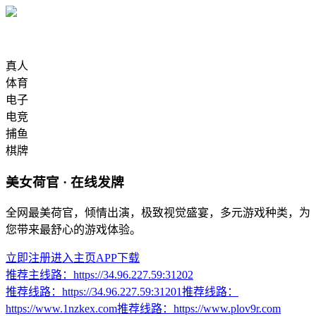
真人
体育
电子
电竞
捕鱼
棋牌
美女荷官 · 在线发牌
全网最美荷官，倾情出演，极致视觉盛宴，多元游戏种类，为
您带来最舒心的游戏体验。
立即注册
进入主页
APP下载
推荐主线路：
https://34.96.227.59:31202
推荐线路：
https://34.96.227.59:31201
推荐线路：
https://www.1nzkex.com
推荐线路：
https://www.plov9r.com