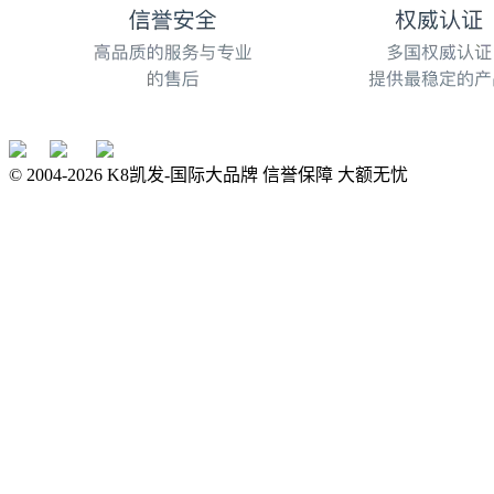
© 2004-
2026
K8凯发-国际大品牌 信誉保障 大额无忧