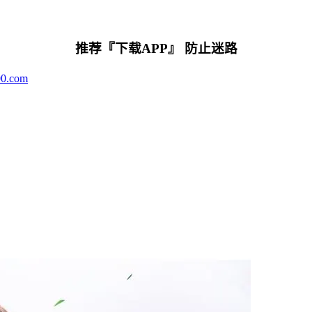
推荐『下载APP』 防止迷路
00.com