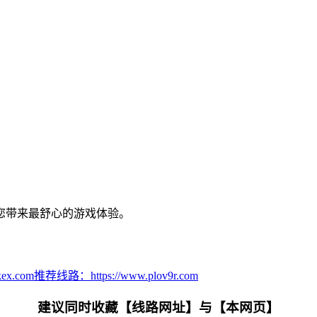
您带来最舒心的游戏体验。
kex.com
推荐线路：
https://www.plov9r.com
建议同时收藏【线路网址】与【本网页】