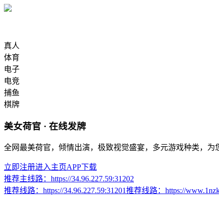
真人
体育
电子
电竞
捕鱼
棋牌
美女荷官 · 在线发牌
全网最美荷官，倾情出演，极致视觉盛宴，多元游戏种类，为
立即注册
进入主页
APP下载
推荐主线路：
https://34.96.227.59:31202
推荐线路：
https://34.96.227.59:31201
推荐线路：
https://www.1nz