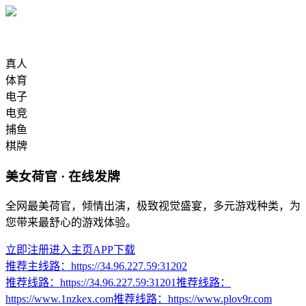
真人
体育
电子
电竞
捕鱼
棋牌
美女荷官 · 在线发牌
全网最美荷官，倾情出演，极致视觉盛宴，多元游戏种类，为
您带来最舒心的游戏体验。
立即注册
进入主页
APP下载
推荐主线路：
https://34.96.227.59:31202
推荐线路：
https://34.96.227.59:31201
推荐线路：
https://www.1nzkex.com
推荐线路：
https://www.plov9r.com