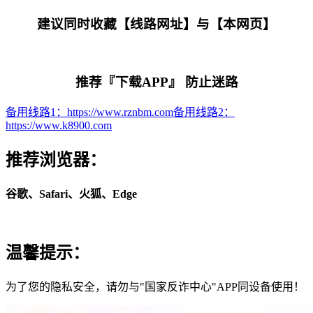
建议同时收藏【线路网址】与【本网页】
推荐『下载APP』 防止迷路
备用线路
1
：
https://www.rznbm.com
备用线路
2
：
https://www.k8900.com
推荐浏览器：
谷歌、Safari、火狐、Edge
温馨提示：
为了您的隐私安全，请勿与"国家反诈中心"APP同设备使用！