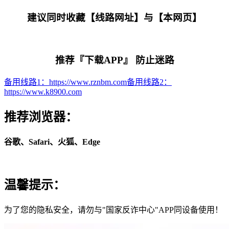
建议同时收藏【线路网址】与【本网页】
推荐『下载APP』 防止迷路
备用线路
1
：
https://www.rznbm.com
备用线路
2
：
https://www.k8900.com
推荐浏览器：
谷歌、Safari、火狐、Edge
温馨提示：
为了您的隐私安全，请勿与"国家反诈中心"APP同设备使用！