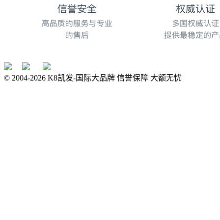
© 2004-
2026
K8凯发-国际大品牌 信誉保障 大额无忧