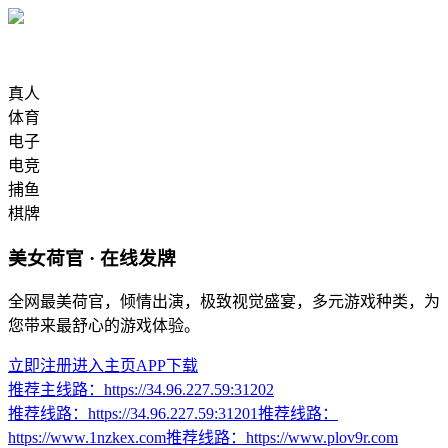
真人
体育
电子
电竞
捕鱼
棋牌
美女荷官 · 在线发牌
全网最美荷官，倾情出演，极致视觉盛宴，多元游戏种类，为
您带来最舒心的游戏体验。
立即注册
进入主页
APP下载
推荐主线路：
https://34.96.227.59:31202
推荐线路：
https://34.96.227.59:31201
推荐线路：
https://www.1nzkex.com
推荐线路：
https://www.plov9r.com