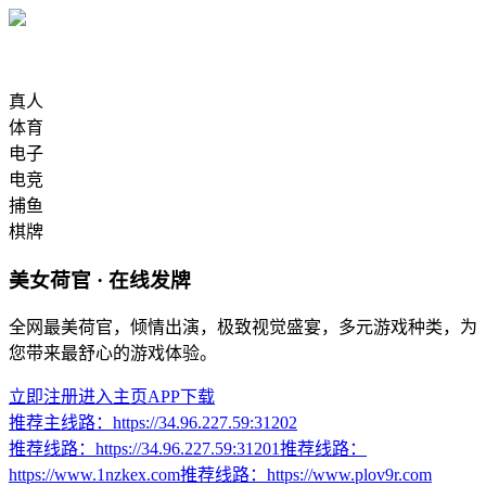
真人
体育
电子
电竞
捕鱼
棋牌
美女荷官 · 在线发牌
全网最美荷官，倾情出演，极致视觉盛宴，多元游戏种类，为
您带来最舒心的游戏体验。
立即注册
进入主页
APP下载
推荐主线路：
https://34.96.227.59:31202
推荐线路：
https://34.96.227.59:31201
推荐线路：
https://www.1nzkex.com
推荐线路：
https://www.plov9r.com