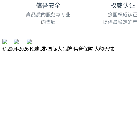
© 2004-
2026
K8凯发-国际大品牌 信誉保障 大额无忧