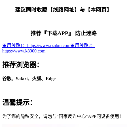
建议同时收藏【线路网址】与【本网页】
推荐『下载APP』 防止迷路
备用线路
1
：
https://www.rznbm.com
备用线路
2
：
https://www.k8900.com
推荐浏览器：
谷歌、Safari、火狐、Edge
温馨提示：
为了您的隐私安全，请勿与"国家反诈中心"APP同设备使用！