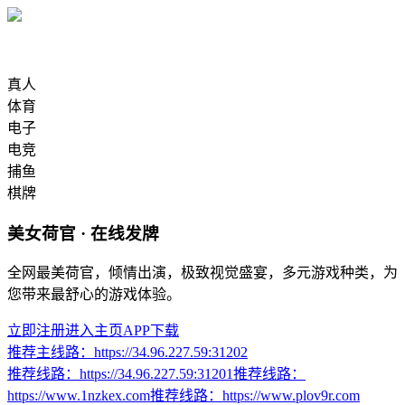
真人
体育
电子
电竞
捕鱼
棋牌
美女荷官 · 在线发牌
全网最美荷官，倾情出演，极致视觉盛宴，多元游戏种类，为
您带来最舒心的游戏体验。
立即注册
进入主页
APP下载
推荐主线路：
https://34.96.227.59:31202
推荐线路：
https://34.96.227.59:31201
推荐线路：
https://www.1nzkex.com
推荐线路：
https://www.plov9r.com