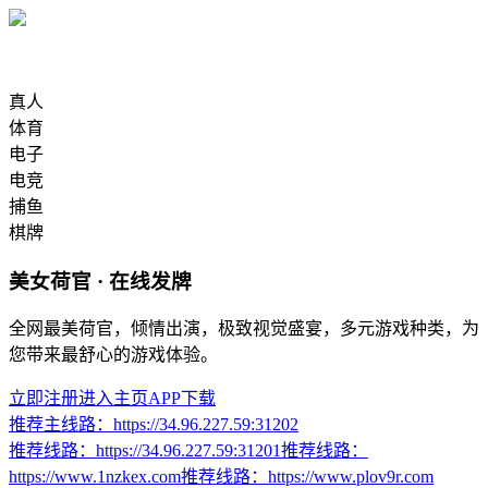
真人
体育
电子
电竞
捕鱼
棋牌
美女荷官 · 在线发牌
全网最美荷官，倾情出演，极致视觉盛宴，多元游戏种类，为
您带来最舒心的游戏体验。
立即注册
进入主页
APP下载
推荐主线路：
https://34.96.227.59:31202
推荐线路：
https://34.96.227.59:31201
推荐线路：
https://www.1nzkex.com
推荐线路：
https://www.plov9r.com