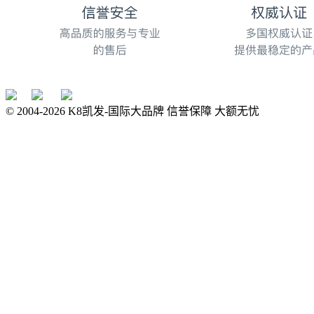
© 2004-
2026
K8凯发-国际大品牌 信誉保障 大额无忧