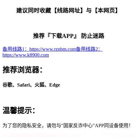
建议同时收藏【线路网址】与【本网页】
推荐『下载APP』 防止迷路
备用线路
1
：
https://www.rznbm.com
备用线路
2
：
https://www.k8900.com
推荐浏览器：
谷歌、Safari、火狐、Edge
温馨提示：
为了您的隐私安全，请勿与"国家反诈中心"APP同设备使用！