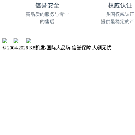
© 2004-
2026
K8凯发-国际大品牌 信誉保障 大额无忧