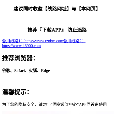
建议同时收藏【线路网址】与【本网页】
推荐『下载APP』 防止迷路
备用线路
1
：
https://www.rznbm.com
备用线路
2
：
https://www.k8900.com
推荐浏览器：
谷歌、Safari、火狐、Edge
温馨提示：
为了您的隐私安全，请勿与"国家反诈中心"APP同设备使用！