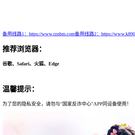
备用线路
1
：
https://www.rznbm.com
备用线路
2
：
https://www.k89
推荐浏览器：
谷歌、Safari、火狐、Edge
温馨提示：
为了您的隐私安全，请勿与"国家反诈中心"APP同设备使用！