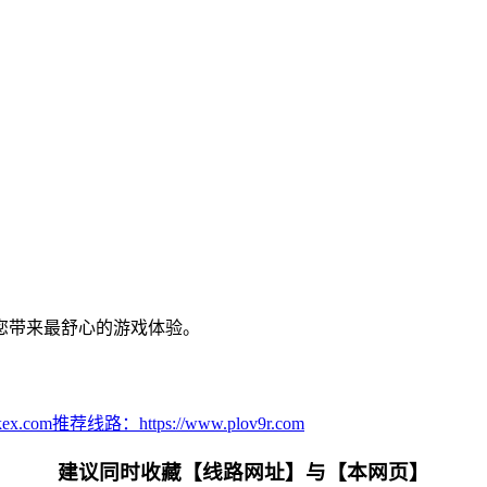
您带来最舒心的游戏体验。
kex.com
推荐线路：
https://www.plov9r.com
建议同时收藏【线路网址】与【本网页】