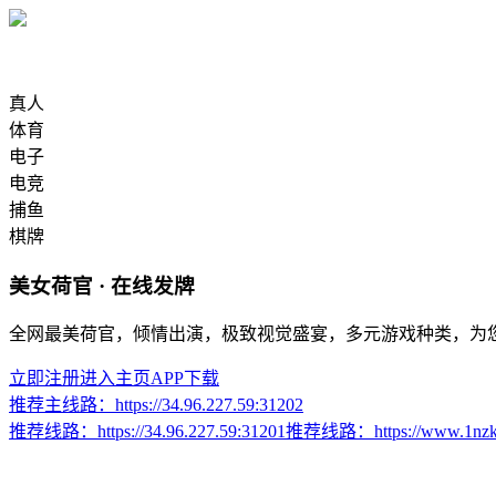
真人
体育
电子
电竞
捕鱼
棋牌
美女荷官 · 在线发牌
全网最美荷官，倾情出演，极致视觉盛宴，多元游戏种类，为
立即注册
进入主页
APP下载
推荐主线路：
https://34.96.227.59:31202
推荐线路：
https://34.96.227.59:31201
推荐线路：
https://www.1nz