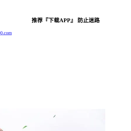
推荐『下载APP』 防止迷路
00.com