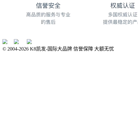
© 2004-
2026
K8凯发-国际大品牌 信誉保障 大额无忧