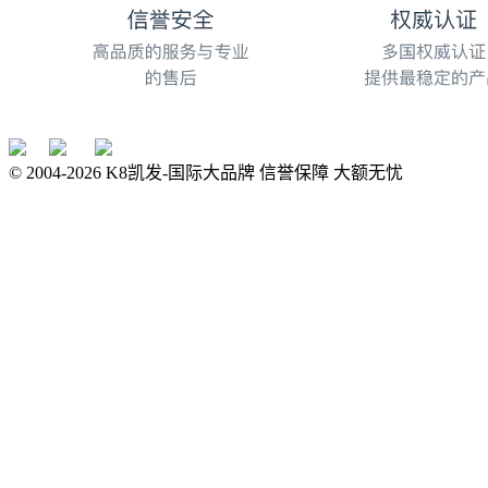
© 2004-
2026
K8凯发-国际大品牌 信誉保障 大额无忧