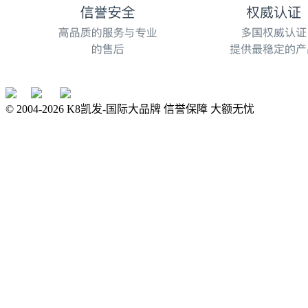
© 2004-
2026
K8凯发-国际大品牌 信誉保障 大额无忧