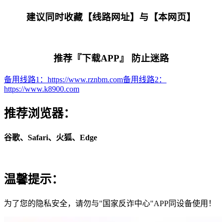
建议同时收藏【线路网址】与【本网页】
推荐『下载APP』 防止迷路
备用线路
1
：
https://www.rznbm.com
备用线路
2
：
https://www.k8900.com
推荐浏览器：
谷歌、Safari、火狐、Edge
温馨提示：
为了您的隐私安全，请勿与"国家反诈中心"APP同设备使用！