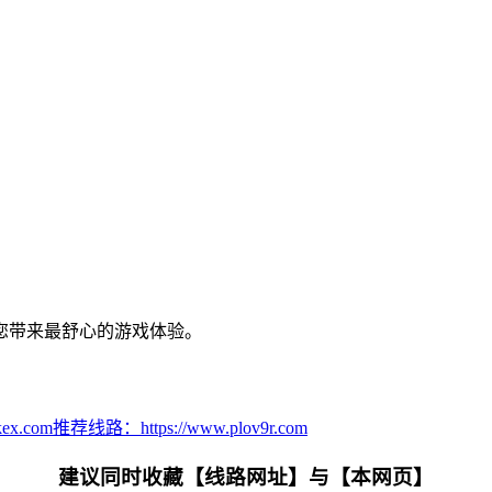
您带来最舒心的游戏体验。
kex.com
推荐线路：
https://www.plov9r.com
建议同时收藏【线路网址】与【本网页】