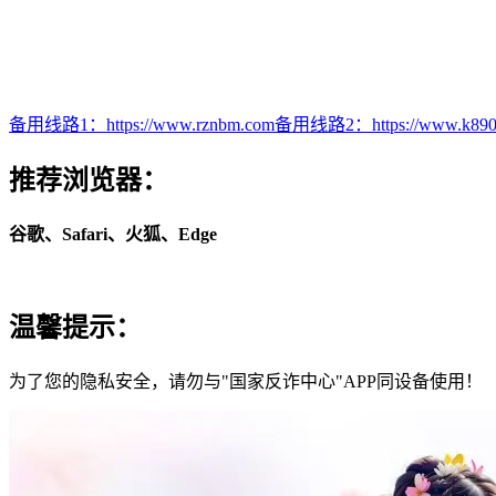
备用线路
1
：
https://www.rznbm.com
备用线路
2
：
https://www.k89
推荐浏览器：
谷歌、Safari、火狐、Edge
温馨提示：
为了您的隐私安全，请勿与"国家反诈中心"APP同设备使用！