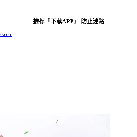
推荐『下载APP』 防止迷路
00.com