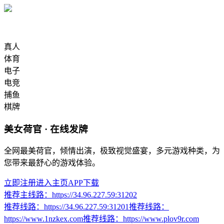
真人
体育
电子
电竞
捕鱼
棋牌
美女荷官 · 在线发牌
全网最美荷官，倾情出演，极致视觉盛宴，多元游戏种类，为
您带来最舒心的游戏体验。
立即注册
进入主页
APP下载
推荐主线路：
https://34.96.227.59:31202
推荐线路：
https://34.96.227.59:31201
推荐线路：
https://www.1nzkex.com
推荐线路：
https://www.plov9r.com