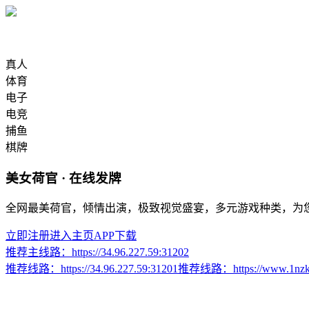
真人
体育
电子
电竞
捕鱼
棋牌
美女荷官 · 在线发牌
全网最美荷官，倾情出演，极致视觉盛宴，多元游戏种类，为
立即注册
进入主页
APP下载
推荐主线路：
https://34.96.227.59:31202
推荐线路：
https://34.96.227.59:31201
推荐线路：
https://www.1nz