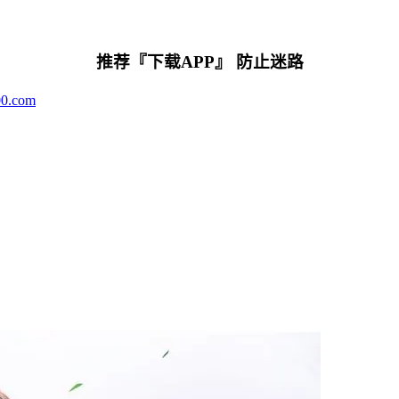
推荐『下载APP』 防止迷路
00.com