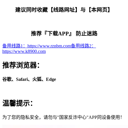
建议同时收藏【线路网址】与【本网页】
推荐『下载APP』 防止迷路
备用线路
1
：
https://www.rznbm.com
备用线路
2
：
https://www.k8900.com
推荐浏览器：
谷歌、Safari、火狐、Edge
温馨提示：
为了您的隐私安全，请勿与"国家反诈中心"APP同设备使用！