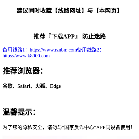
建议同时收藏【线路网址】与【本网页】
推荐『下载APP』 防止迷路
备用线路
1
：
https://www.rznbm.com
备用线路
2
：
https://www.k8900.com
推荐浏览器：
谷歌、Safari、火狐、Edge
温馨提示：
为了您的隐私安全，请勿与"国家反诈中心"APP同设备使用！