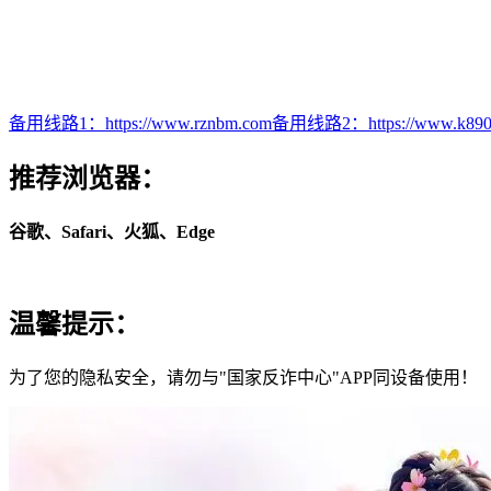
备用线路
1
：
https://www.rznbm.com
备用线路
2
：
https://www.k89
推荐浏览器：
谷歌、Safari、火狐、Edge
温馨提示：
为了您的隐私安全，请勿与"国家反诈中心"APP同设备使用！