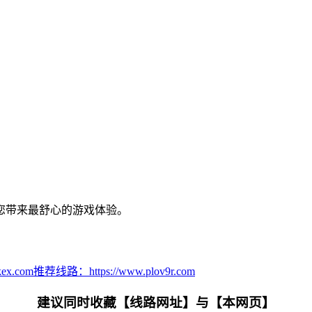
您带来最舒心的游戏体验。
kex.com
推荐线路：
https://www.plov9r.com
建议同时收藏【线路网址】与【本网页】