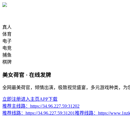
真人
体育
电子
电竞
捕鱼
棋牌
美女荷官 · 在线发牌
全网最美荷官，倾情出演，极致视觉盛宴，多元游戏种类，为
立即注册
进入主页
APP下载
推荐主线路：
https://34.96.227.59:31202
推荐线路：
https://34.96.227.59:31201
推荐线路：
https://www.1nz